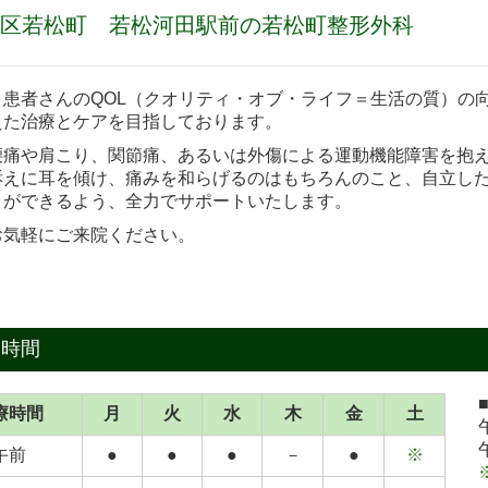
区若松町 若松河田駅前の若松町整形外科
、患者さんのQOL（クオリティ・オブ・ライフ＝生活の質）の
えた治療とケアを目指しております。
腰痛や肩こり、関節痛、あるいは外傷による運動機能障害を抱
訴えに耳を傾け、痛みを和らげるのはもちろんのこと、自立し
とができるよう、全力でサポートいたします。
お気軽にご来院ください。
療時間
療時間
月
火
水
木
金
土
午前
●
●
●
－
●
※