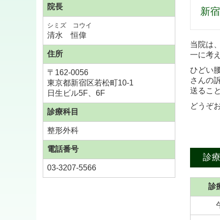
院長
新宿
シミズ コウイ
清水 恒偉
当院は
住所
一に考
ひどい
〒
162-0056
さんの
東京都新宿区若松町10-1
送るこ
日生ビル5F、6F
どうぞ
診療科目
整形外科
電話番号
診
03-3207-5566
診